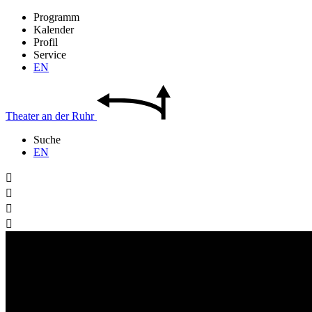
Programm
Kalender
Profil
Service
EN
Theater
an der
Ruhr
Suche
EN



