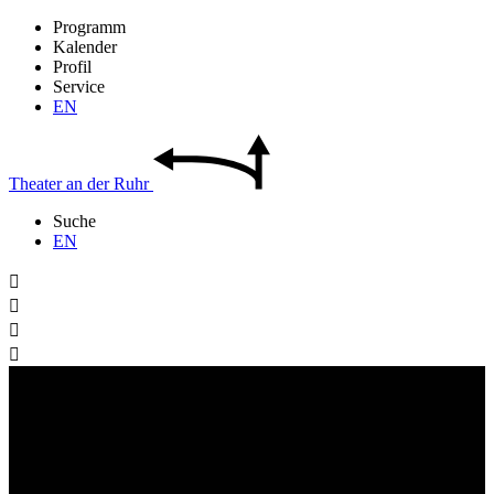
Programm
Kalender
Profil
Service
EN
Theater
an der
Ruhr
Suche
EN



