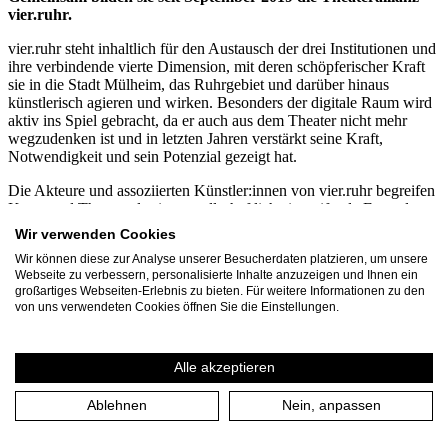
vier.ruhr.
vier.ruhr steht inhaltlich für den Austausch der drei Institutionen und
ihre verbindende vierte Dimension, mit deren schöpferischer Kraft
sie in die Stadt Mülheim, das Ruhrgebiet und darüber hinaus
künstlerisch agieren und wirken. Besonders der digitale Raum wird
aktiv ins Spiel gebracht, da er auch aus dem Theater nicht mehr
wegzudenken ist und in letzten Jahren verstärkt seine Kraft,
Notwendigkeit und sein Potenzial gezeigt hat.
Die Akteure und assoziierten Künstler:innen von vier.ruhr begreifen
Kunst und Theater als eine gesellschaftlich eingreifende Form der
Kommunikation. Mit innovativen Formaten, Projekten und
Wir verwenden Cookies
Kooperationen haben sie sich gemeinsam auf den Weg gemacht,
Wir können diese zur Analyse unserer Besucherdaten platzieren, um unsere
Strategien der Zusammenarbeit zu (er)finden, um den Austausch
Webseite zu verbessern, personalisierte Inhalte anzuzeigen und Ihnen ein
untereinander und zwischen Theater, Stadt und Gesellschaft zu
großartiges Webseiten-Erlebnis zu bieten. Für weitere Informationen zu den
stärken. Durch die organischen Begegnungen in der vier.zentrale in
von uns verwendeten Cookies öffnen Sie die Einstellungen.
der Stadtmitte von Mülheim kommen Menschen ins Gespräch und
neue Ideen können entstehen: Das Stadtbild und unsere Gesellschaft
befinden sich im dynamischen Wandel und vier.ruhr gestaltet aktiv
Alle akzeptieren
mit.
Mehr Informationen
Ablehnen
Nein, anpassen
vier.ruhr