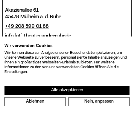
Akazienallee 61
45478 Mülheim a. d. Ruhr
+49 208 599 01 88
info [​at​] theateranderruhr.de
Wir verwenden Cookies
Facebook
Wir können diese zur Analyse unserer Besucherdaten platzieren, um
unsere Webseite zu verbessern, personalisierte Inhalte anzuzeigen und
Instagram
Ihnen ein großartiges Webseiten-Erlebnis zu bieten. Für weitere
Newsletter
Informationen zu den von uns verwendeten Cookies öffnen Sie die
Einstellungen.
Presse
Jobs
Alle akzeptieren
Ablehnen
Nein, anpassen
Impressum
Datenschutzerklärung
Cookie-Einstellungen