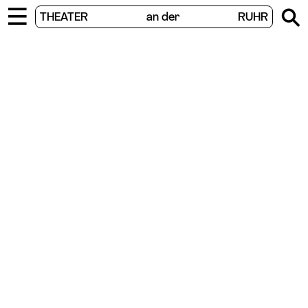


THEATER
an der
RUHR
vier.ruhr
START
/
PROGRAMM
/
VIER.RUHR