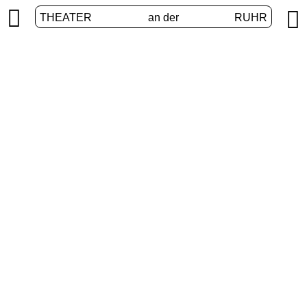


THEATER
an der
RUHR
vier.ruhr
START
/
PROGRAMM
/
VIER.RUHR