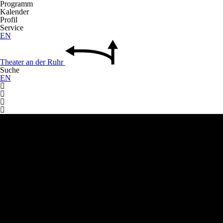
Programm
Kalender
Profil
Service
EN
Theater
an der
Ruhr
Suche
EN



