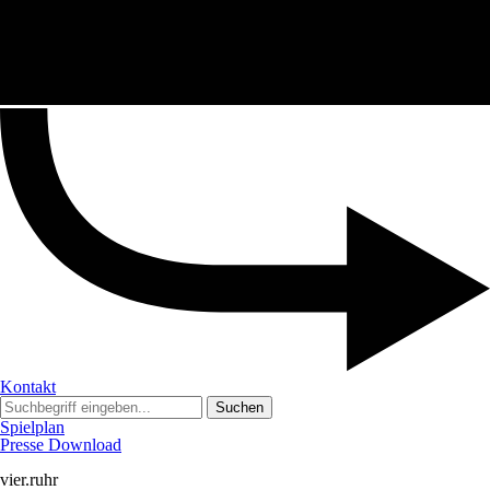
Kontakt
Suchen
Spielplan
Presse Download
vier.ruhr