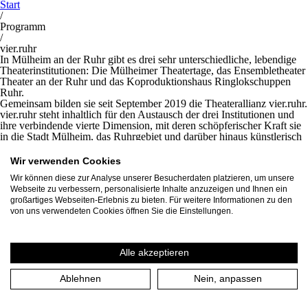
Start
/
Programm
/
vier.ruhr
In Mülheim an der Ruhr gibt es drei sehr unterschiedliche, lebendige
Theaterinstitutionen: Die Mülheimer Theatertage, das Ensembletheater
Theater an der Ruhr und das Koproduktionshaus Ringlokschuppen
Ruhr.
Gemeinsam bilden sie seit September 2019 die Theaterallianz vier.ruhr.
vier.ruhr steht inhaltlich für den Austausch der drei Institutionen und
ihre verbindende vierte Dimension, mit deren schöpferischer Kraft sie
in die Stadt Mülheim, das Ruhrgebiet und darüber hinaus künstlerisch
agieren und wirken. Besonders der digitale Raum wird aktiv ins Spiel
gebracht, da er auch aus dem Theater nicht mehr wegzudenken ist und
Wir verwenden Cookies
in letzten Jahren verstärkt seine Kraft, Notwendigkeit und sein
Wir können diese zur Analyse unserer Besucherdaten platzieren, um unsere
Potenzial gezeigt hat.
Webseite zu verbessern, personalisierte Inhalte anzuzeigen und Ihnen ein
Die Akteure und assoziierten Künstler:innen von vier.ruhr begreifen
großartiges Webseiten-Erlebnis zu bieten. Für weitere Informationen zu den
Kunst und Theater als eine gesellschaftlich eingreifende Form der
von uns verwendeten Cookies öffnen Sie die Einstellungen.
Kommunikation. Mit innovativen Formaten, Projekten und
Kooperationen haben sie sich gemeinsam auf den Weg gemacht,
Strategien der Zusammenarbeit zu (er)finden, um den Austausch
untereinander und zwischen Theater, Stadt und Gesellschaft zu
Alle akzeptieren
stärken. Durch die organischen Begegnungen in der vier.zentrale in der
Stadtmitte von Mülheim kommen Menschen ins Gespräch und neue
Ablehnen
Nein, anpassen
Ideen können entstehen: Das Stadtbild und unsere Gesellschaft
befinden sich im dynamischen Wandel und vier.ruhr gestaltet aktiv mit.
Mehr Informationen