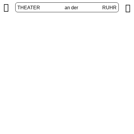


THEATER
an der
RUHR
vier.ruhr
START
/
PROGRAMM
/
VIER.RUHR