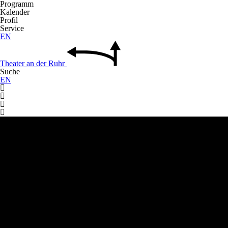
Programm
Kalender
Profil
Service
EN
Theater
an der
Ruhr
Suche
EN



