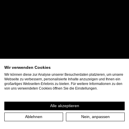
Wir verwenden Cookies
Wir können diese zur Analyse unserer Besucherdaten platzieren, um unsere
Webseite zu verbessern, personalisierte Inhalte anzuzeigen und Ihnen ein
großartiges Webseiten-Erlebnis zu bieten. Für weitere Informationen zu den
von uns verwendeten Cookies öffnen Sie die Einstellungen.
Alle akzeptieren
Ablehnen
Nein, anpassen