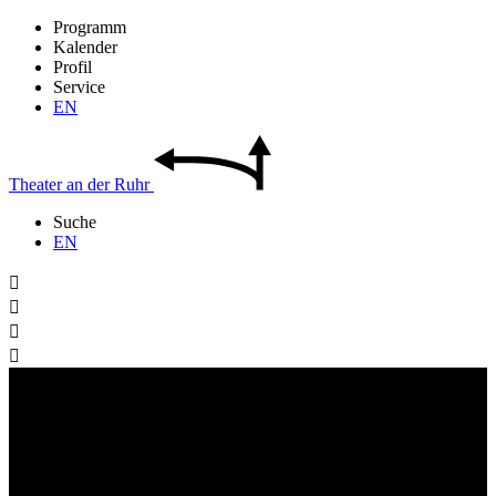
Programm
Kalender
Profil
Service
EN
Theater
an der
Ruhr
Suche
EN



