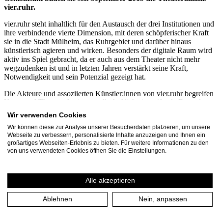
vier.ruhr.
vier.ruhr steht inhaltlich für den Austausch der drei Institutionen und
ihre verbindende vierte Dimension, mit deren schöpferischer Kraft
sie in die Stadt Mülheim, das Ruhrgebiet und darüber hinaus
künstlerisch agieren und wirken. Besonders der digitale Raum wird
aktiv ins Spiel gebracht, da er auch aus dem Theater nicht mehr
wegzudenken ist und in letzten Jahren verstärkt seine Kraft,
Notwendigkeit und sein Potenzial gezeigt hat.
Die Akteure und assoziierten Künstler:innen von vier.ruhr begreifen
Kunst und Theater als eine gesellschaftlich eingreifende Form der
Kommunikation. Mit innovativen Formaten, Projekten und
Wir verwenden Cookies
Kooperationen haben sie sich gemeinsam auf den Weg gemacht,
Wir können diese zur Analyse unserer Besucherdaten platzieren, um unsere
Strategien der Zusammenarbeit zu (er)finden, um den Austausch
Webseite zu verbessern, personalisierte Inhalte anzuzeigen und Ihnen ein
untereinander und zwischen Theater, Stadt und Gesellschaft zu
großartiges Webseiten-Erlebnis zu bieten. Für weitere Informationen zu den
stärken. Durch die organischen Begegnungen in der vier.zentrale in
von uns verwendeten Cookies öffnen Sie die Einstellungen.
der Stadtmitte von Mülheim kommen Menschen ins Gespräch und
neue Ideen können entstehen: Das Stadtbild und unsere Gesellschaft
befinden sich im dynamischen Wandel und vier.ruhr gestaltet aktiv
Alle akzeptieren
mit.
Mehr Informationen
Ablehnen
Nein, anpassen
vier.ruhr