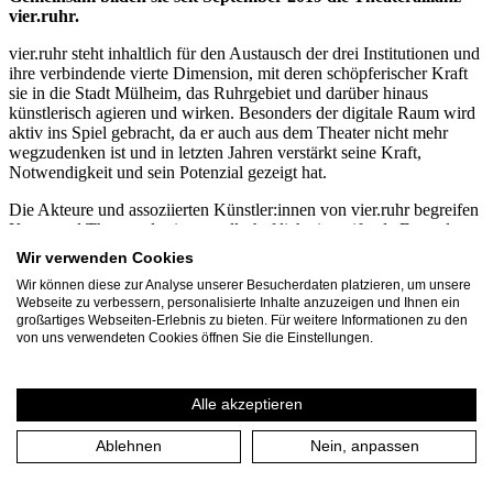
vier.ruhr.
vier.ruhr steht inhaltlich für den Austausch der drei Institutionen und
ihre verbindende vierte Dimension, mit deren schöpferischer Kraft
sie in die Stadt Mülheim, das Ruhrgebiet und darüber hinaus
künstlerisch agieren und wirken. Besonders der digitale Raum wird
aktiv ins Spiel gebracht, da er auch aus dem Theater nicht mehr
wegzudenken ist und in letzten Jahren verstärkt seine Kraft,
Notwendigkeit und sein Potenzial gezeigt hat.
Die Akteure und assoziierten Künstler:innen von vier.ruhr begreifen
Kunst und Theater als eine gesellschaftlich eingreifende Form der
Kommunikation. Mit innovativen Formaten, Projekten und
Wir verwenden Cookies
Kooperationen haben sie sich gemeinsam auf den Weg gemacht,
Wir können diese zur Analyse unserer Besucherdaten platzieren, um unsere
Strategien der Zusammenarbeit zu (er)finden, um den Austausch
Webseite zu verbessern, personalisierte Inhalte anzuzeigen und Ihnen ein
untereinander und zwischen Theater, Stadt und Gesellschaft zu
großartiges Webseiten-Erlebnis zu bieten. Für weitere Informationen zu den
stärken. Durch die organischen Begegnungen in der vier.zentrale in
von uns verwendeten Cookies öffnen Sie die Einstellungen.
der Stadtmitte von Mülheim kommen Menschen ins Gespräch und
neue Ideen können entstehen: Das Stadtbild und unsere Gesellschaft
befinden sich im dynamischen Wandel und vier.ruhr gestaltet aktiv
Alle akzeptieren
mit.
Mehr Informationen
Ablehnen
Nein, anpassen
vier.ruhr