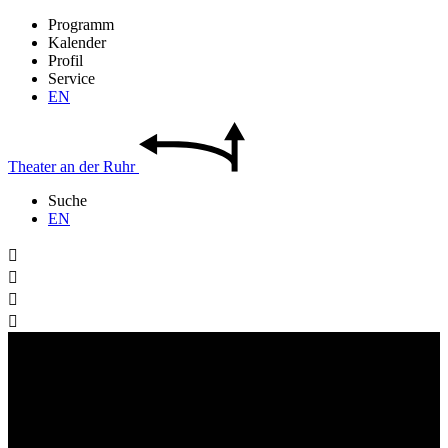
Programm
Kalender
Profil
Service
EN
Theater
an der
Ruhr
Suche
EN



