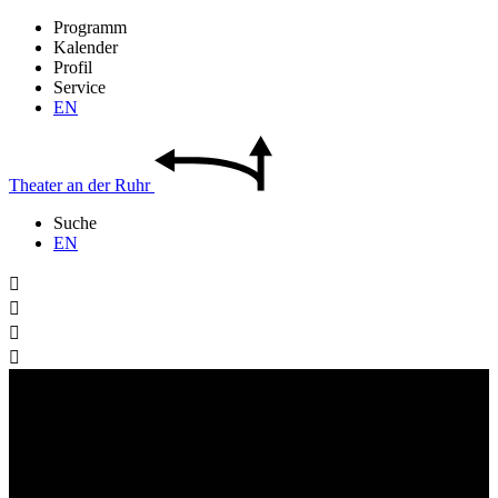
Programm
Kalender
Profil
Service
EN
Theater
an der
Ruhr
Suche
EN



