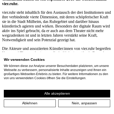
vier.ruhr.
vier.ruhr steht inhaltlich für den Austausch der drei Institutionen und
ihre verbindende vierte Dimension, mit deren schöpferischer Kraft
sie in die Stadt Mülheim, das Ruhrgebiet und darüber hinaus
künstlerisch agieren und wirken. Besonders der digitale Raum wird
aktiv ins Spiel gebracht, da er auch aus dem Theater nicht mehr
wegzudenken ist und in letzten Jahren verstärkt seine Kraft,
Notwendigkeit und sein Potenzial gezeigt hat.
Die Akteure und assoziierten Künstler:innen von vier.ruhr begreifen
Kunst und Theater als eine gesellschaftlich eingreifende Form der
Kommunikation. Mit innovativen Formaten, Projekten und
Wir verwenden Cookies
Kooperationen haben sie sich gemeinsam auf den Weg gemacht,
Wir können diese zur Analyse unserer Besucherdaten platzieren, um unsere
Strategien der Zusammenarbeit zu (er)finden, um den Austausch
Webseite zu verbessern, personalisierte Inhalte anzuzeigen und Ihnen ein
untereinander und zwischen Theater, Stadt und Gesellschaft zu
großartiges Webseiten-Erlebnis zu bieten. Für weitere Informationen zu den
stärken. Durch die organischen Begegnungen in der vier.zentrale in
von uns verwendeten Cookies öffnen Sie die Einstellungen.
der Stadtmitte von Mülheim kommen Menschen ins Gespräch und
neue Ideen können entstehen: Das Stadtbild und unsere Gesellschaft
befinden sich im dynamischen Wandel und vier.ruhr gestaltet aktiv
Alle akzeptieren
mit.
Mehr Informationen
Ablehnen
Nein, anpassen
vier.ruhr