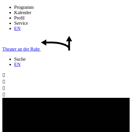
Programm
Kalender
Profil
Service
EN
Theater
an der
Ruhr
Suche
EN



