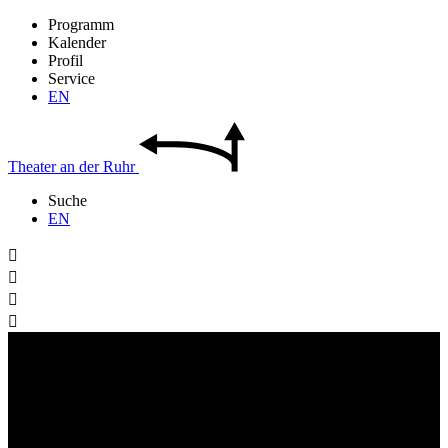
Programm
Kalender
Profil
Service
EN
Theater
an der
Ruhr
Suche
EN



