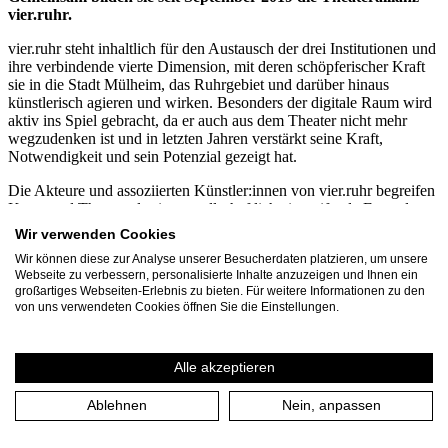
vier.ruhr.
vier.ruhr steht inhaltlich für den Austausch der drei Institutionen und
ihre verbindende vierte Dimension, mit deren schöpferischer Kraft
sie in die Stadt Mülheim, das Ruhrgebiet und darüber hinaus
künstlerisch agieren und wirken. Besonders der digitale Raum wird
aktiv ins Spiel gebracht, da er auch aus dem Theater nicht mehr
wegzudenken ist und in letzten Jahren verstärkt seine Kraft,
Notwendigkeit und sein Potenzial gezeigt hat.
Die Akteure und assoziierten Künstler:innen von vier.ruhr begreifen
Kunst und Theater als eine gesellschaftlich eingreifende Form der
Kommunikation. Mit innovativen Formaten, Projekten und
Wir verwenden Cookies
Kooperationen haben sie sich gemeinsam auf den Weg gemacht,
Wir können diese zur Analyse unserer Besucherdaten platzieren, um unsere
Strategien der Zusammenarbeit zu (er)finden, um den Austausch
Webseite zu verbessern, personalisierte Inhalte anzuzeigen und Ihnen ein
untereinander und zwischen Theater, Stadt und Gesellschaft zu
großartiges Webseiten-Erlebnis zu bieten. Für weitere Informationen zu den
stärken. Durch die organischen Begegnungen in der vier.zentrale in
von uns verwendeten Cookies öffnen Sie die Einstellungen.
der Stadtmitte von Mülheim kommen Menschen ins Gespräch und
neue Ideen können entstehen: Das Stadtbild und unsere Gesellschaft
befinden sich im dynamischen Wandel und vier.ruhr gestaltet aktiv
Alle akzeptieren
mit.
Mehr Informationen
Ablehnen
Nein, anpassen
vier.ruhr