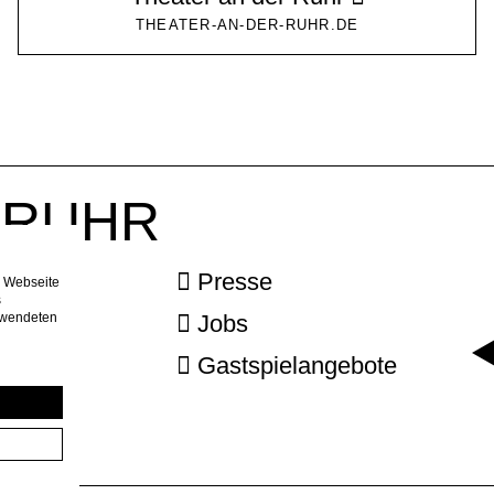
THEATER-AN-DER-RUHR.DE
r RUHR
ebook
Presse
e Webseite
s
erwendeten
agram
Jobs
letter
Gastspielangebote
ngen