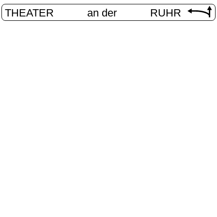
THEATER
an der
RUHR
vier.ruhr
START
/
PROGRAMM
/
VIER.RUHR