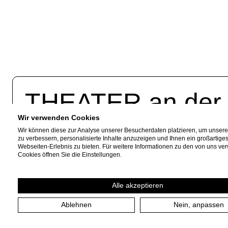
THEATER an de
Wir verwenden Cookies
Akazienallee 61
Fac
Wir können diese zur Analyse unserer Besucherdaten platzieren, um unser
zu verbessern, personalisierte Inhalte anzuzeigen und Ihnen ein großartige
45478 Mülheim a. d. Ruhr
Webseiten-Erlebnis zu bieten. Für weitere Informationen zu den von uns v
Inst
Cookies öffnen Sie die Einstellungen.
+49 208 599 01 88
News
info [​at​] theateranderruhr.de
Alle akzeptieren
Ablehnen
Nein, anpassen
Impressum
Datenschutzerklärung
Cookie-Einstellu