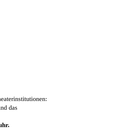
eaterinstitutionen:
und das
uhr.