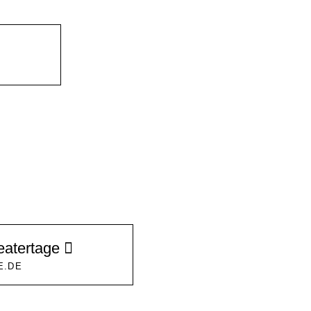
eatertage
E.DE