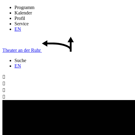
Programm
Kalender
Profil
Service
EN
Theater
an der
Ruhr
Suche
EN



