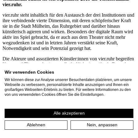
vier.ruhr.
vier.ruhr steht inhaltlich für den Austausch der drei Institutionen und
ihre verbindende vierte Dimension, mit deren schöpferischer Kraft
sie in die Stadt Mülheim, das Ruhrgebiet und darüber hinaus
künstlerisch agieren und wirken. Besonders der digitale Raum wird
aktiv ins Spiel gebracht, da er auch aus dem Theater nicht mehr
wegzudenken ist und in letzten Jahren verstärkt seine Kraft,
Notwendigkeit und sein Potenzial gezeigt hat.
Die Akteure und assoziierten Künstler:innen von vier.ruhr begreifen
Kunst und Theater als eine gesellschaftlich eingreifende Form der
Kommunikation. Mit innovativen Formaten, Projekten und
Wir verwenden Cookies
Kooperationen haben sie sich gemeinsam auf den Weg gemacht,
Wir können diese zur Analyse unserer Besucherdaten platzieren, um unsere
Strategien der Zusammenarbeit zu (er)finden, um den Austausch
Webseite zu verbessern, personalisierte Inhalte anzuzeigen und Ihnen ein
untereinander und zwischen Theater, Stadt und Gesellschaft zu
großartiges Webseiten-Erlebnis zu bieten. Für weitere Informationen zu den
stärken. Durch die organischen Begegnungen in der vier.zentrale in
von uns verwendeten Cookies öffnen Sie die Einstellungen.
der Stadtmitte von Mülheim kommen Menschen ins Gespräch und
neue Ideen können entstehen: Das Stadtbild und unsere Gesellschaft
befinden sich im dynamischen Wandel und vier.ruhr gestaltet aktiv
Alle akzeptieren
mit.
Mehr Informationen
Ablehnen
Nein, anpassen
vier.ruhr