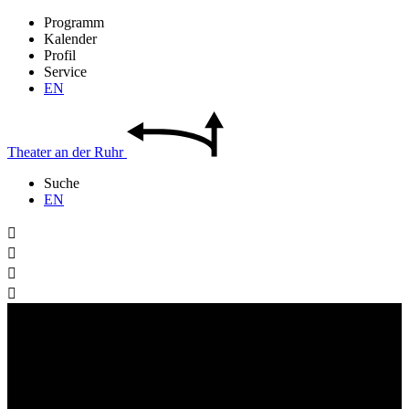
Programm
Kalender
Profil
Service
EN
Theater
an der
Ruhr
Suche
EN



