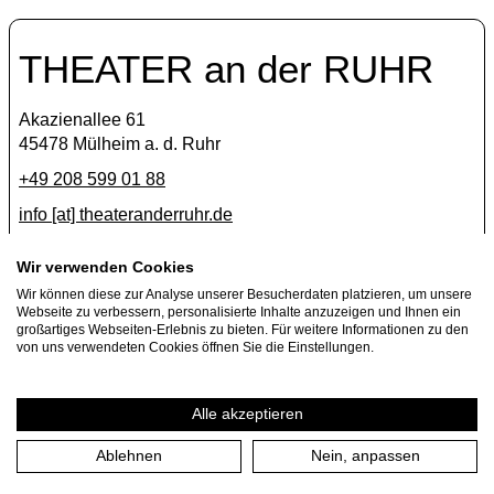
THEATER an der RUHR
Akazienallee 61
45478 Mülheim a. d. Ruhr
+49 208 599 01 88
info [​at​] theateranderruhr.de
Facebook
Wir verwenden Cookies
Wir können diese zur Analyse unserer Besucherdaten platzieren, um unsere
Instagram
Webseite zu verbessern, personalisierte Inhalte anzuzeigen und Ihnen ein
Newsletter
großartiges Webseiten-Erlebnis zu bieten. Für weitere Informationen zu den
von uns verwendeten Cookies öffnen Sie die Einstellungen.
Presse
Jobs
Alle akzeptieren
Ablehnen
Nein, anpassen
Impressum
Datenschutzerklärung
Cookie-Einstellungen