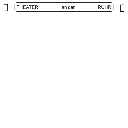


THEATER
an der
RUHR
Junges Theater
START
/
PROGRAMM
/
JUNGES THEATER