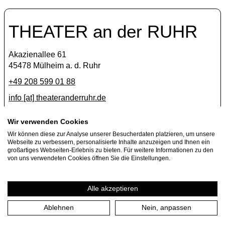
THEATER an der RUHR
Akazienallee 61
45478 Mülheim a. d. Ruhr
+49 208 599 01 88
info [​at​] theateranderruhr.de
Facebook
Wir verwenden Cookies
Wir können diese zur Analyse unserer Besucherdaten platzieren, um unsere
Instagram
Webseite zu verbessern, personalisierte Inhalte anzuzeigen und Ihnen ein
Newsletter
großartiges Webseiten-Erlebnis zu bieten. Für weitere Informationen zu den
von uns verwendeten Cookies öffnen Sie die Einstellungen.
Presse
Jobs
Alle akzeptieren
Ablehnen
Nein, anpassen
Impressum
Datenschutzerklärung
Cookie-Einstellungen