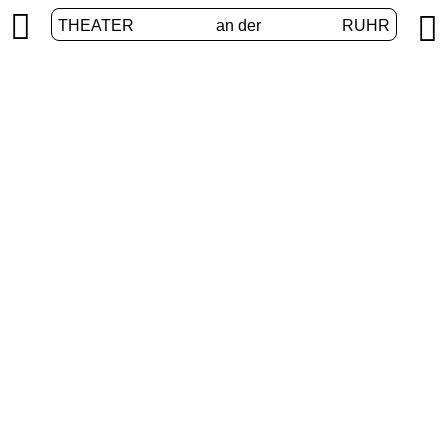


THEATER
an der
RUHR
Junges Theater
START
/
PROGRAMM
/
JUNGES THEATER