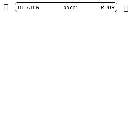


THEATER
an der
RUHR
Digitale Bühne
START
/
PROGRAMM
/
DIGITALE BÜHNE