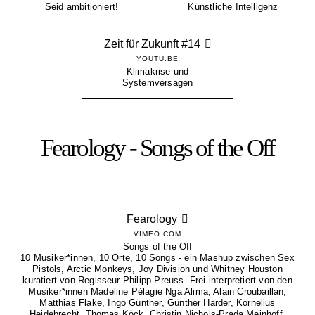
Seid ambitioniert!
Künstliche Intelligenz
Zeit für Zukunft #14
YOUTU.BE
Klimakrise und
Systemversagen
Fearology - Songs of the Off
Fearology
VIMEO.COM
Songs of the Off
10 Musiker*innen, 10 Orte, 10 Songs - ein Mashup zwischen Sex
Pistols, Arctic Monkeys, Joy Division und Whitney Houston
kuratiert von Regisseur Philipp Preuss. Frei interpretiert von den
Musiker*innen Madeline Pélagie Nga Alima, Alain Croubaillan,
Matthias Flake, Ingo Günther, Günther Harder, Kornelius
Heidebrecht, Thomas Köck, Christin Nichols-Prada Meinhoff,