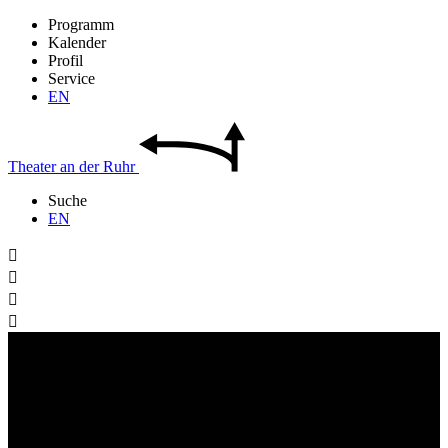
Programm
Kalender
Profil
Service
EN
Theater
an der
Ruhr
Suche
EN



