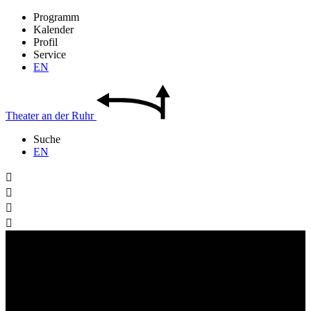
Programm
Kalender
Profil
Service
EN
Theater
an der
Ruhr
Suche
EN



