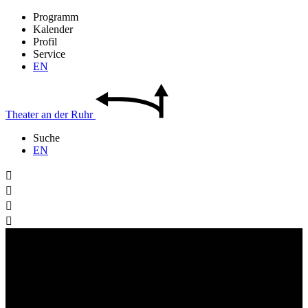
Programm
Kalender
Profil
Service
EN
Theater
an der
Ruhr
Suche
EN



