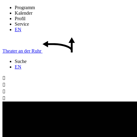
Programm
Kalender
Profil
Service
EN
Theater
an der
Ruhr
Suche
EN



