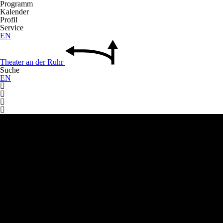
Programm
Kalender
Profil
Service
EN
Theater
an der
Ruhr
Suche
EN



