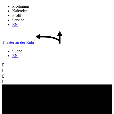
Programm
Kalender
Profil
Service
EN
Theater
an der
Ruhr
Suche
EN



