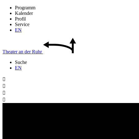
Programm
Kalender
Profil
Service
EN
Theater
an der
Ruhr
Suche
EN



