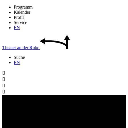
Programm
Kalender
Profil
Service
EN
Theater
an der
Ruhr
Suche
EN



