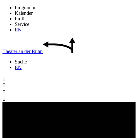
Programm
Kalender
Profil
Service
EN
Theater
an der
Ruhr
Suche
EN



