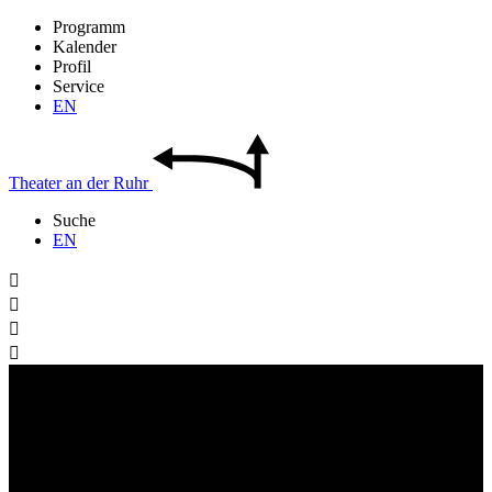
Programm
Kalender
Profil
Service
EN
Theater
an der
Ruhr
Suche
EN



