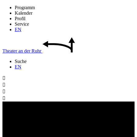
Programm
Kalender
Profil
Service
EN
Theater
an der
Ruhr
Suche
EN



