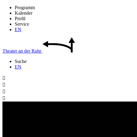
Programm
Kalender
Profil
Service
EN
Theater
an der
Ruhr
Suche
EN



