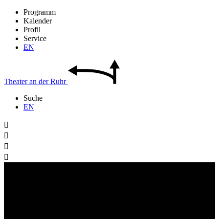
Programm
Kalender
Profil
Service
EN
Theater
an der
Ruhr
Suche
EN



