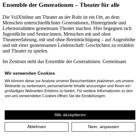
Ensemble der Generationen – Theater für alle
Die VolXbühne am Theater an der Ruhr ist ein Ort, an dem
Menschen unterschiedlichster Generationen, Hintergründe und
Lebensrealitäten gemeinsam Theater machen. Hier begegnen sich
Jugendliche und Senior:innen, Menschen mit und ohne
Theatererfahrung, mit und ohne Beeinträchtigung – auf Augenhöhe
und mit einer gemeinsamen Leidenschaft: Geschichten zu erzählen
und Theater zu spielen.
Im Zentrum steht das Ensemble der Generationen. Gemeinsam
entwickeln die Mitwirkenden eigene Stücke zu aktuellen
gesellschaftlichen Themen oder setzen sich kreativ mit
Wir verwenden Cookies
zeitgenössischen und klassischen Theatertexten auseinander. Aus
Wir können diese zur Analyse unserer Besucherdaten platzieren, um unsere
unterschiedlichen Perspektiven entstehen Inszenierungen, die
Webseite zu verbessern, personalisierte Inhalte anzuzeigen und Ihnen ein
zeigen, wie bereichernd Vielfalt für die Kunst sein kann. Die
großartiges Webseiten-Erlebnis zu bieten. Für weitere Informationen zu den
Beteiligten sind zwischen 12 und 99 Jahren alt. Jedes Jahr
von uns verwendeten Cookies öffnen Sie die Einstellungen.
engagieren sich mehr als 60 Bürger aus Mülheim an der Ruhr und
dem Ruhrgebiet über mehrere Monate in den Projekten der
VolXbühne. Gemeinsam mit dem dreiköpfigen Leitungsteam
Alle akzeptieren
entstehen jährlich rund 30 Veranstaltungen und Aufführungen, die
von etwa 1.500 Zuschauer besucht werden.
Ablehnen
Nein, anpassen
Ein besonderer Schwerpunkt ist die inklusive und
generationsübergreifende Zusammenarbeit. Seit vielen Jahren