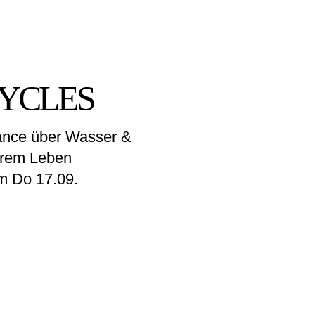
YCLES
ance über Wasser &
erem Leben
m Do 17.09.