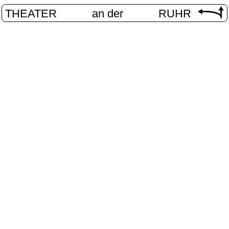
THEATER
an der
RUHR
VolXbühn
START
/
PROGRAMM
/
VOLXBÜHNE