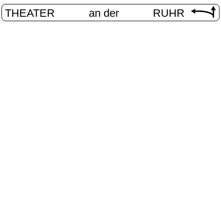
THEATER
an der
RUHR
VolXbühn
START
/
PROGRAMM
/
VOLXBÜHNE