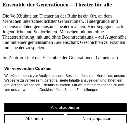
Ensemble der Generationen – Theater für alle
Die VolXbühne am Theater an der Ruhr ist ein Ort, an dem
Menschen unterschiedlichster Generationen, Hintergründe und
Lebensrealitäten gemeinsam Theater machen. Hier begegnen sich
Jugendliche und Senior:innen, Menschen mit und ohne
Theatererfahrung, mit und ohne Beeinträchtigung – auf Augenhöhe
und mit einer gemeinsamen Leidenschaft: Geschichten zu erzählen
und Theater zu spielen.
Im Zentrum steht das Ensemble der Generationen. Gemeinsam
entwickeln die Mitwirkenden eigene Stücke zu aktuellen
gesellschaftlichen Themen oder setzen sich kreativ mit
Wir verwenden Cookies
zeitgenössischen und klassischen Theatertexten auseinander. Aus
Wir können diese zur Analyse unserer Besucherdaten platzieren, um unsere
unterschiedlichen Perspektiven entstehen Inszenierungen, die
Webseite zu verbessern, personalisierte Inhalte anzuzeigen und Ihnen ein
zeigen, wie bereichernd Vielfalt für die Kunst sein kann. Die
großartiges Webseiten-Erlebnis zu bieten. Für weitere Informationen zu den
Beteiligten sind zwischen 12 und 99 Jahren alt. Jedes Jahr
von uns verwendeten Cookies öffnen Sie die Einstellungen.
engagieren sich mehr als 60 Bürger aus Mülheim an der Ruhr und
dem Ruhrgebiet über mehrere Monate in den Projekten der
VolXbühne. Gemeinsam mit dem dreiköpfigen Leitungsteam
Alle akzeptieren
entstehen jährlich rund 30 Veranstaltungen und Aufführungen, die
von etwa 1.500 Zuschauer besucht werden.
Ablehnen
Nein, anpassen
Ein besonderer Schwerpunkt ist die inklusive und
generationsübergreifende Zusammenarbeit. Seit vielen Jahren