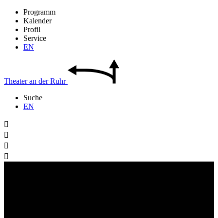
Programm
Kalender
Profil
Service
EN
Theater
an der
Ruhr
Suche
EN



