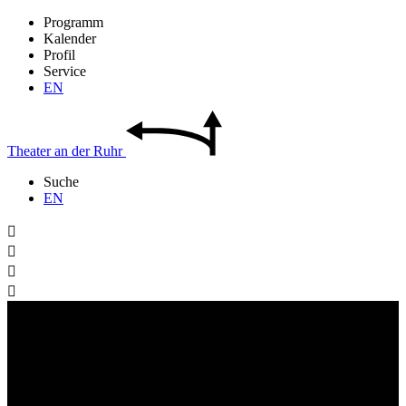
Programm
Kalender
Profil
Service
EN
Theater
an der
Ruhr
Suche
EN



