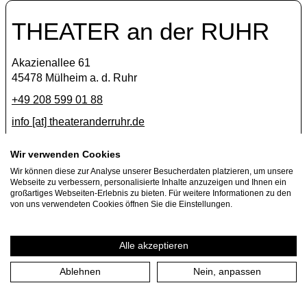
THEATER an der RUHR
Akazienallee 61
45478 Mülheim a. d. Ruhr
+49 208 599 01 88
info [​at​] theateranderruhr.de
Facebook
Wir verwenden Cookies
Wir können diese zur Analyse unserer Besucherdaten platzieren, um unsere
Instagram
Webseite zu verbessern, personalisierte Inhalte anzuzeigen und Ihnen ein
Newsletter
großartiges Webseiten-Erlebnis zu bieten. Für weitere Informationen zu den
von uns verwendeten Cookies öffnen Sie die Einstellungen.
Presse
Jobs
Alle akzeptieren
Ablehnen
Nein, anpassen
Impressum
Datenschutzerklärung
Cookie-Einstellungen