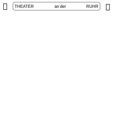


THEATER
an der
RUHR
VolXbühne
START
/
PROGRAMM
/
VOLXBÜHNE