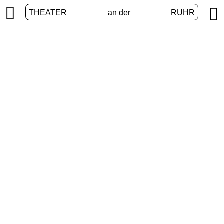


THEATER
an der
RUHR
VolXbühne
START
/
PROGRAMM
/
VOLXBÜHNE