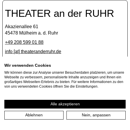
THEATER an der RUHR
Akazienallee 61
45478 Mülheim a. d. Ruhr
+49 208 599 01 88
info [​at​] theateranderruhr.de
Facebook
Wir verwenden Cookies
Wir können diese zur Analyse unserer Besucherdaten platzieren, um unsere
Instagram
Webseite zu verbessern, personalisierte Inhalte anzuzeigen und Ihnen ein
Newsletter
großartiges Webseiten-Erlebnis zu bieten. Für weitere Informationen zu den
von uns verwendeten Cookies öffnen Sie die Einstellungen.
Presse
Jobs
Alle akzeptieren
Ablehnen
Nein, anpassen
Impressum
Datenschutzerklärung
Cookie-Einstellungen