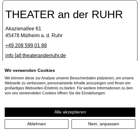
THEATER an der RUHR
Akazienallee 61
45478 Mülheim a. d. Ruhr
+49 208 599 01 88
info [​at​] theateranderruhr.de
Facebook
Wir verwenden Cookies
Wir können diese zur Analyse unserer Besucherdaten platzieren, um unsere
Instagram
Webseite zu verbessern, personalisierte Inhalte anzuzeigen und Ihnen ein
Newsletter
großartiges Webseiten-Erlebnis zu bieten. Für weitere Informationen zu den
von uns verwendeten Cookies öffnen Sie die Einstellungen.
Presse
Jobs
Alle akzeptieren
Ablehnen
Nein, anpassen
Impressum
Datenschutzerklärung
Cookie-Einstellungen