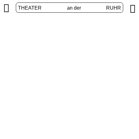


THEATER
an der
RUHR
VolXbühne
START
/
PROGRAMM
/
VOLXBÜHNE