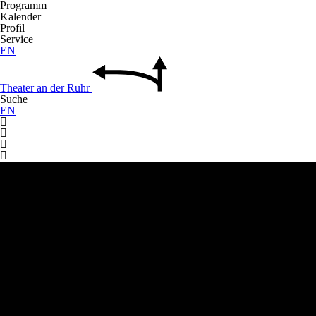
Programm
Kalender
Profil
Service
EN
Theater
an der
Ruhr
Suche
EN



