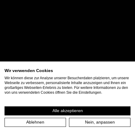
Wir verwenden Cookies
Wir können diese zur Analyse unserer Besucherdaten platzieren, um unsere
Webseite zu verbessern, personalisierte Inhalte anzuzeigen und Ihnen ein
großartiges Webseiten-Erlebnis zu bieten. Für weitere Informationen zu den
von uns verwendeten Cookies öffnen Sie die Einstellungen.
Alle akzeptieren
Ablehnen
Nein, anpassen