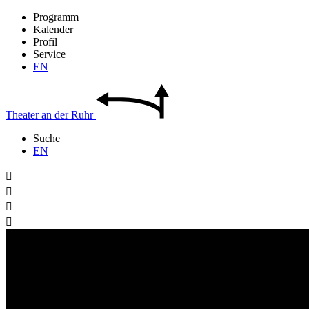
Programm
Kalender
Profil
Service
EN
Theater
an der
Ruhr
Suche
EN



