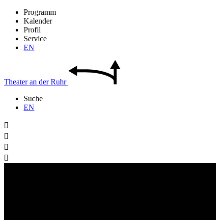
Programm
Kalender
Profil
Service
EN
Theater
an der
Ruhr
Suche
EN



