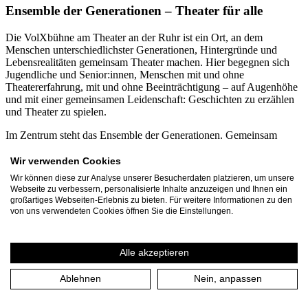
Ensemble der Generationen – Theater für alle
Die VolXbühne am Theater an der Ruhr ist ein Ort, an dem
Menschen unterschiedlichster Generationen, Hintergründe und
Lebensrealitäten gemeinsam Theater machen. Hier begegnen sich
Jugendliche und Senior:innen, Menschen mit und ohne
Theatererfahrung, mit und ohne Beeinträchtigung – auf Augenhöhe
und mit einer gemeinsamen Leidenschaft: Geschichten zu erzählen
und Theater zu spielen.
Im Zentrum steht das Ensemble der Generationen. Gemeinsam
entwickeln die Mitwirkenden eigene Stücke zu aktuellen
gesellschaftlichen Themen oder setzen sich kreativ mit
Wir verwenden Cookies
zeitgenössischen und klassischen Theatertexten auseinander. Aus
Wir können diese zur Analyse unserer Besucherdaten platzieren, um unsere
unterschiedlichen Perspektiven entstehen Inszenierungen, die
Webseite zu verbessern, personalisierte Inhalte anzuzeigen und Ihnen ein
zeigen, wie bereichernd Vielfalt für die Kunst sein kann. Die
großartiges Webseiten-Erlebnis zu bieten. Für weitere Informationen zu den
Beteiligten sind zwischen 12 und 99 Jahren alt. Jedes Jahr
von uns verwendeten Cookies öffnen Sie die Einstellungen.
engagieren sich mehr als 60 Bürger aus Mülheim an der Ruhr und
dem Ruhrgebiet über mehrere Monate in den Projekten der
VolXbühne. Gemeinsam mit dem dreiköpfigen Leitungsteam
Alle akzeptieren
entstehen jährlich rund 30 Veranstaltungen und Aufführungen, die
von etwa 1.500 Zuschauer besucht werden.
Ablehnen
Nein, anpassen
Ein besonderer Schwerpunkt ist die inklusive und
generationsübergreifende Zusammenarbeit. Seit vielen Jahren