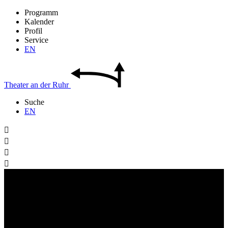
Programm
Kalender
Profil
Service
EN
Theater
an der
Ruhr
Suche
EN



