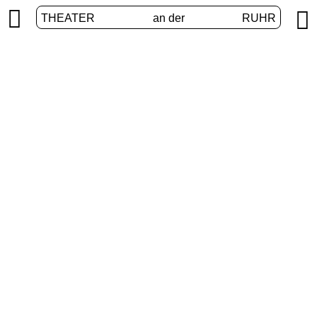


THEATER
an der
RUHR
VolXbühne
START
/
PROGRAMM
/
VOLXBÜHNE