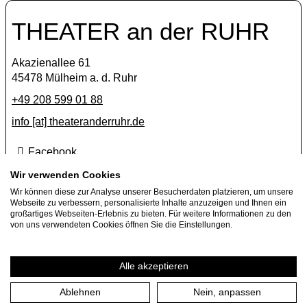
THEATER an der RUHR
Akazienallee 61
45478 Mülheim a. d. Ruhr
+49 208 599 01 88
info [​at​] theateranderruhr.de
Facebook
Instagram
Wir verwenden Cookies
Wir können diese zur Analyse unserer Besucherdaten platzieren, um unsere
Newsletter
Webseite zu verbessern, personalisierte Inhalte anzuzeigen und Ihnen ein
großartiges Webseiten-Erlebnis zu bieten. Für weitere Informationen zu den
Presse
von uns verwendeten Cookies öffnen Sie die Einstellungen.
Jobs
Gastspielangebote
Alle akzeptieren
Ablehnen
Nein, anpassen
Impressum
Datenschutzerklärung
Cookie-Einstellungen