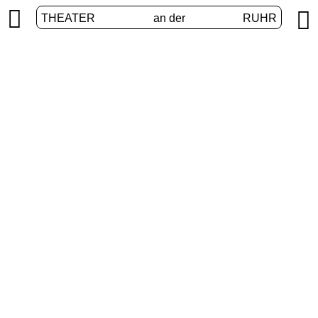


THEATER
an der
RUHR
VolXbühne
START
/
PROGRAMM
/
VOLXBÜHNE