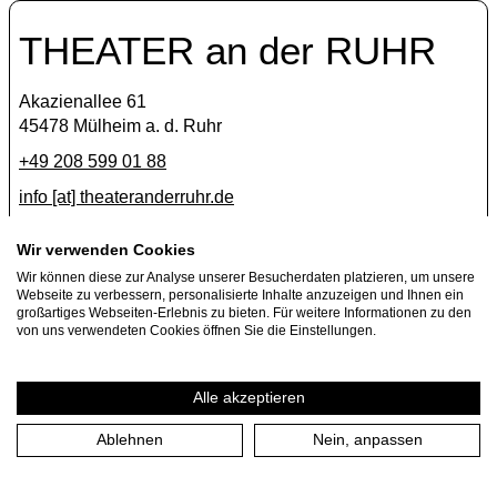
THEATER an der RUHR
Akazienallee 61
45478 Mülheim a. d. Ruhr
+49 208 599 01 88
info [​at​] theateranderruhr.de
Facebook
Wir verwenden Cookies
Wir können diese zur Analyse unserer Besucherdaten platzieren, um unsere
Instagram
Webseite zu verbessern, personalisierte Inhalte anzuzeigen und Ihnen ein
Newsletter
großartiges Webseiten-Erlebnis zu bieten. Für weitere Informationen zu den
von uns verwendeten Cookies öffnen Sie die Einstellungen.
Presse
Jobs
Alle akzeptieren
Ablehnen
Nein, anpassen
Impressum
Datenschutzerklärung
Cookie-Einstellungen