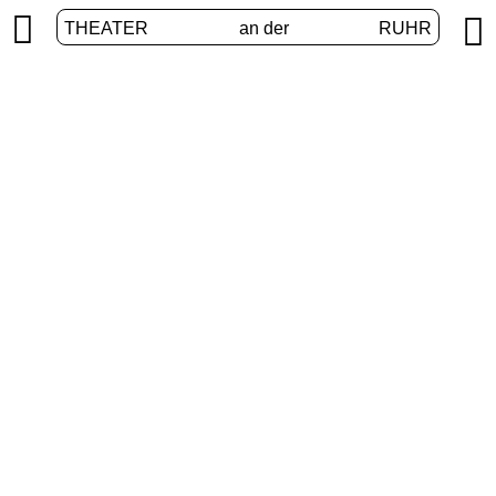


THEATER
an der
RUHR
VolXbühne
START
/
PROGRAMM
/
VOLXBÜHNE