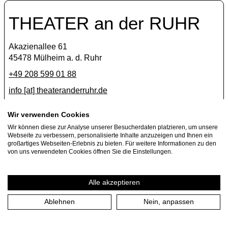
THEATER an der RUHR
Akazienallee 61
45478 Mülheim a. d. Ruhr
+49 208 599 01 88
info [​at​] theateranderruhr.de
Facebook
Wir verwenden Cookies
Wir können diese zur Analyse unserer Besucherdaten platzieren, um unsere
Instagram
Webseite zu verbessern, personalisierte Inhalte anzuzeigen und Ihnen ein
Newsletter
großartiges Webseiten-Erlebnis zu bieten. Für weitere Informationen zu den
von uns verwendeten Cookies öffnen Sie die Einstellungen.
Presse
Jobs
Alle akzeptieren
Ablehnen
Nein, anpassen
Impressum
Datenschutzerklärung
Cookie-Einstellungen