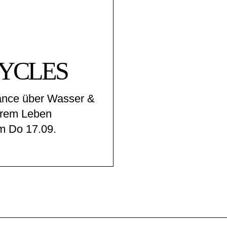
YCLES
ance über Wasser &
erem Leben
m Do 17.09.