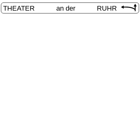
THEATER
an der
RUHR
VolXbühn
START
/
PROGRAMM
/
VOLXBÜHNE