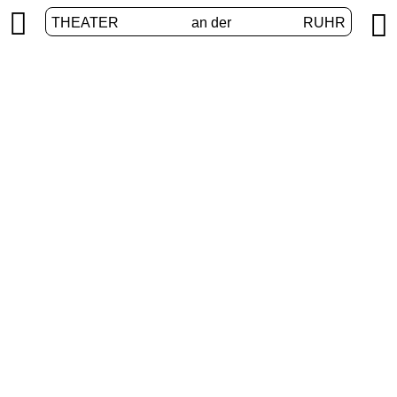


THEATER
an der
RUHR
VolXbühne
START
/
PROGRAMM
/
VOLXBÜHNE