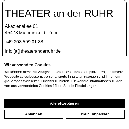
THEATER an der RUHR
Akazienallee 61
45478 Mülheim a. d. Ruhr
+49 208 599 01 88
info [​at​] theateranderruhr.de
Facebook
Wir verwenden Cookies
Wir können diese zur Analyse unserer Besucherdaten platzieren, um unsere
Instagram
Webseite zu verbessern, personalisierte Inhalte anzuzeigen und Ihnen ein
Newsletter
großartiges Webseiten-Erlebnis zu bieten. Für weitere Informationen zu den
von uns verwendeten Cookies öffnen Sie die Einstellungen.
Presse
Jobs
Alle akzeptieren
Ablehnen
Nein, anpassen
Impressum
Datenschutzerklärung
Cookie-Einstellungen