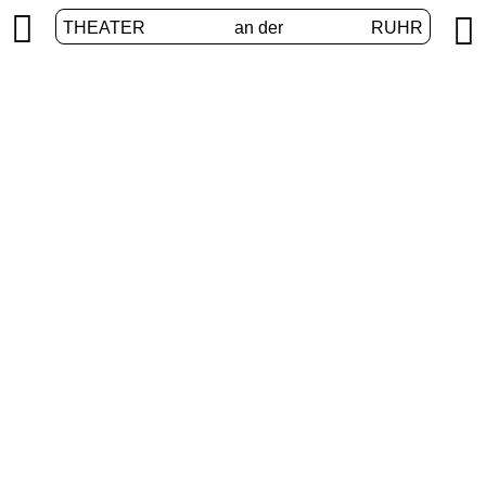


THEATER
an der
RUHR
VolXbühne
START
/
PROGRAMM
/
VOLXBÜHNE