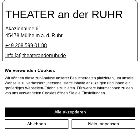
THEATER an der RUHR
Akazienallee 61
45478 Mülheim a. d. Ruhr
+49 208 599 01 88
info [​at​] theateranderruhr.de
Facebook
Wir verwenden Cookies
Wir können diese zur Analyse unserer Besucherdaten platzieren, um unsere
Instagram
Webseite zu verbessern, personalisierte Inhalte anzuzeigen und Ihnen ein
Newsletter
großartiges Webseiten-Erlebnis zu bieten. Für weitere Informationen zu den
von uns verwendeten Cookies öffnen Sie die Einstellungen.
Presse
Jobs
Alle akzeptieren
Ablehnen
Nein, anpassen
Impressum
Datenschutzerklärung
Cookie-Einstellungen