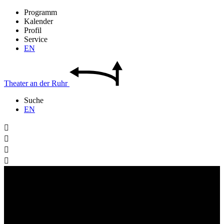
Programm
Kalender
Profil
Service
EN
Theater
an der
Ruhr
Suche
EN



