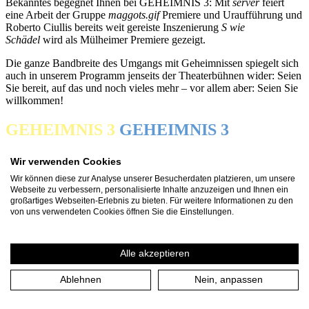
Bekanntes begegnet Ihnen bei GEHEIMNIS 3: Mit
server
feiert
eine Arbeit der Gruppe
maggots.gif
Premiere und Uraufführung und
Roberto Ciullis bereits weit gereiste Inszenierung
S wie
Schädel
wird als Mülheimer Premiere gezeigt.
Die ganze Bandbreite des Umgangs mit Geheimnissen spiegelt sich
auch in unserem Programm jenseits der Theaterbühnen wider: Seien
Sie bereit, auf das und noch vieles mehr – vor allem aber: Seien Sie
willkommen!
GEHEIMNIS 3
GEHEIMNIS 3
Alles
Wir verwenden Cookies
Diskurs
Wir können diese zur Analyse unserer Besucherdaten platzieren, um unsere
Familientag
Webseite zu verbessern, personalisierte Inhalte anzuzeigen und Ihnen ein
Führung
großartiges Webseiten-Erlebnis zu bieten. Für weitere Informationen zu den
Gespräch
von uns verwendeten Cookies öffnen Sie die Einstellungen.
Installation
Konzert
Lecture/Performance
Alle akzeptieren
Lesung
Party
Ablehnen
Nein, anpassen
Performance
Special
Theater