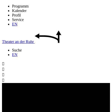
Programm
Kalender
Profil
Service
EN
Theater
an der
Ruhr
Suche
EN



