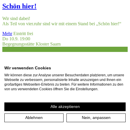
Schön hier!
Wir sind dabei!
Als Teil von vier.ruhr sind wir mit einem Stand bei „Schön hier!“
Mehr
Eintritt frei
Do 10.9. 19:00
Begegnungsstätte Kloster Saarn
International
Othello
Wir verwenden Cookies
Wir können diese zur Analyse unserer Besucherdaten platzieren, um unsere
The Lord Chamberlain’s Men
present Shakespeare at Kloster Saarn
Webseite zu verbessern, personalisierte Inhalte anzuzeigen und Ihnen ein
großartiges Webseiten-Erlebnis zu bieten. Für weitere Informationen zu den
10.-12. September – Open Air – in English
von uns verwendeten Cookies öffnen Sie die Einstellungen.
Mehr
Karten
Fr 11.9. 19:00
Alle akzeptieren
Begegnungsstätte Kloster Saarn
International
Ablehnen
Nein, anpassen